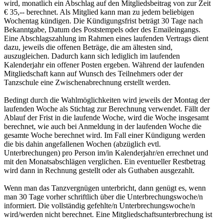
wird, monatlich ein Abschlag auf den Mitgliedsbeitrag von zur Zeit
€ 35,-- berechnet. Als Mitglied kann man zu jedem beliebigen
Wochentag kündigen. Die Kündigungsfrist beträgt 30 Tage nach
Bekanntgabe, Datum des Poststempels oder des Emaileingangs.
Eine Abschlagszahlung im Rahmen eines laufenden Vertrags dient
dazu, jeweils die offenen Beträge, die am ältesten sind,
auszugleichen. Dadurch kann sich lediglich im laufenden
Kalenderjahr ein offener Posten ergeben. Während der laufenden
Mitgliedschaft kann auf Wunsch des Teilnehmers oder der
Tanzschule eine Zwischenabrechnung erstellt werden.
Bedingt durch die Wahlmöglichkeiten wird jeweils der Montag der
laufenden Woche als Stichtag zur Berechnung verwendet. Fällt der
Ablauf der Frist in die laufende Woche, wird die Woche insgesamt
berechnet, wie auch bei Anmeldung in der laufenden Woche die
gesamte Woche berechnet wird. Im Fall einer Kündigung werden
die bis dahin angefallenen Wochen (abzüglich evtl.
Unterbrechungen) pro Person im/in Kalenderjahr/en errechnet und
mit den Monatsabschlägen verglichen.
Ein eventueller Restbetrag
wird dann in Rechnung gestellt oder als Guthaben ausgezahlt.
Wenn man das Tanzvergnügen unterbricht, dann genügt es, wenn
man 30 Tage vorher schriftlich über die Unterbrechungswoche/n
informiert. Die vollständig gefehlte/n Unterbrechungswoche/n
wird/werden nicht berechnet.
Eine Mitgliedschaftsunterbrechung ist