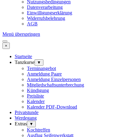
Nutzungsbedingungen
Datenverarbeitung
Einwilligungserklärung
Widerrufsbelehrung
AGB
Menü überspringen
×
Startseite
Tanzkurse
▼
Terminangebot
Anmeldung Paare
Anmeldung Einzelpersonen
Mitgliedschaftsunterbrechung
Kündigung
Preisliste
Kalender
Kalender PDF-Download
Privatstunde
Werdegang
Extras
▼
Kochtreffen
Ausflug Seifenwerkstatt