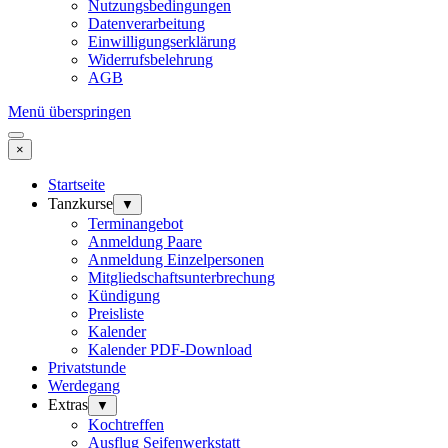
Nutzungsbedingungen
Datenverarbeitung
Einwilligungserklärung
Widerrufsbelehrung
AGB
Menü überspringen
×
Startseite
Tanzkurse
▼
Terminangebot
Anmeldung Paare
Anmeldung Einzelpersonen
Mitgliedschaftsunterbrechung
Kündigung
Preisliste
Kalender
Kalender PDF-Download
Privatstunde
Werdegang
Extras
▼
Kochtreffen
Ausflug Seifenwerkstatt