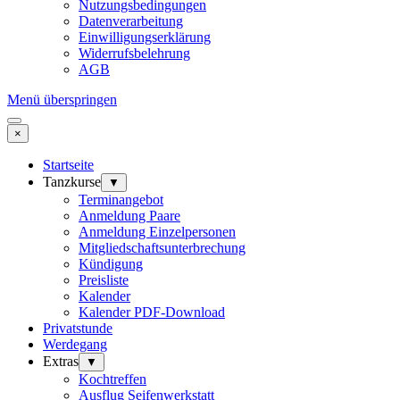
Nutzungsbedingungen
Datenverarbeitung
Einwilligungserklärung
Widerrufsbelehrung
AGB
Menü überspringen
×
Startseite
Tanzkurse
▼
Terminangebot
Anmeldung Paare
Anmeldung Einzelpersonen
Mitgliedschaftsunterbrechung
Kündigung
Preisliste
Kalender
Kalender PDF-Download
Privatstunde
Werdegang
Extras
▼
Kochtreffen
Ausflug Seifenwerkstatt