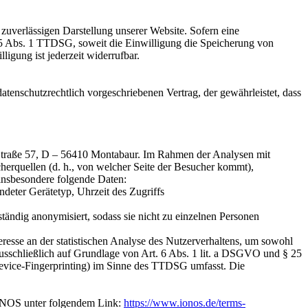
t zuverlässigen Darstellung unserer Website. Sofern eine
5 Abs. 1 TTDSG, soweit die Einwilligung die Speicherung von
ligung ist jederzeit widerrufbar.
datenschutzrechtlich vorgeschriebenen Vertrag, der gewährleistet, dass
raße 57, D – 56410 Montabaur. Im Rahmen der Analysen mit
erquellen (d. h., von welcher Seite der Besucher kommt),
sbesondere folgende Daten:
ndeter Gerätetyp,
Uhrzeit des Zugriffs
tändig anonymisiert, sodass sie nicht zu einzelnen Personen
teresse an der statistischen Analyse des Nutzerverhaltens, um
sowohl
 ausschließlich auf Grundlage von Art. 6 Abs. 1 lit. a DSGVO und §
25
Device-Fingerprinting) im Sinne des TTDSG umfasst. Die
ONOS unter folgendem Link:
https://www.ionos.de/terms-