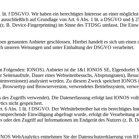
1 lit. f DSGVO. Wir haben ein
berechtigtes Interesse an einer möglichs
g ausschließlich auf Grundlage von Art.
6 Abs. 1 lit. a DSGVO und § 2
s (z. B. Device-Fingerprinting) im Sinne des TTDSG
umfasst. Die Einwil
ben genannten Anbieter geschlossen.
Hierbei handelt es sich um einen 
ach unseren Weisungen und unter
Einhaltung der DSGVO verarbeitet.
m Folgenden: IONOS). Anbieter ist die
1&1 IONOS SE, Elgendorfer St
er Seitenaufrufe, Dauer eines Webseitenbesuchs,
Absprungraten), Besuch
stemversionen) analysiert werden. Zu diesem Zweck speichert
IONOS in
i,
Browsertyp und Browserversion,
verwendetes Betriebssystem,
verwe
s des Zugriffs verwendet). D
ie Datenerfassung erfolgt laut IONOS volls
cs nicht gespeichert.
rt. 6 Abs. 1 lit. f DSGVO. Der
Websitebetreiber hat ein berechtigtes In
 entsprechende Einwilligung
abgefragt wurde, erfolgt die Verarbeitung
 oder den Zugriff auf Informationen
im Endgerät des Nutzers (z. B. 
 IONOS WebAnalytics entnehmen Sie
der Datenschutzerklaerung von I