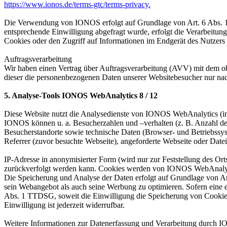
https://www.ionos.de/terms-gtc/terms-privacy.
Die Verwendung von IONOS erfolgt auf Grundlage von Art. 6 Abs. 
entsprechende Einwilligung abgefragt wurde, erfolgt die Verarbeitun
Cookies oder den
Zugriff auf Informationen im Endgerät des Nutzer
Auftragsverarbeitung
Wir haben einen Vertrag über Auftragsverarbeitung (AVV) mit dem o
dieser die personenbezogenen Daten unserer Websitebesucher nur n
5. Analyse-Tools IONOS WebAnalytics 8 / 12
Diese Website nutzt die Analysedienste von IONOS WebAnalytics (i
IONOS können
u. a. Besucherzahlen und –verhalten (z. B. Anzahl d
Besucherstandorte sowie
technische Daten (Browser- und Betriebssy
Referrer (zuvor besuchte Webseite),
angeforderte Webseite oder Date
IP-Adresse in anonymisierter Form (wird nur zur Feststellung des Ort
zurückverfolgt werden kann. Cookies werden von IONOS WebAnalyti
Die Speicherung und Analyse der Daten erfolgt auf Grundlage von A
sein Webangebot als auch seine Werbung zu optimieren. Sofern eine
Abs. 1 TTDSG, soweit die Einwilligung die Speicherung von Cookies
Einwilligung ist
jederzeit widerrufbar.
Weitere Informationen zur Datenerfassung und Verarbeitung durch