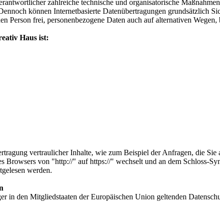
erantwortlicher zahlreiche technische und organisatorische Maßnahmen
 Dennoch können Internetbasierte Datenübertragungen grundsätzlich Sic
en Person frei, personenbezogene Daten auch auf alternativen Wegen, b
ativ Haus ist:
tragung vertraulicher Inhalte, wie zum Beispiel der Anfragen, die Sie 
es Browsers von "http://" auf https://" wechselt und an dem Schloss-Sy
itgelesen werden.
n
ger in den Mitgliedstaaten der Europäischen Union geltenden Datensch