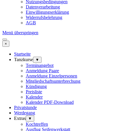
Nutzungsbedingungen
Datenverarbeitung
Einwilligungserklärung
Widerrufsbelehrung
AGB
Menü überspringen
×
Startseite
Tanzkurse
▼
Terminangebot
Anmeldung Paare
Anmeldung Einzelpersonen
Mitgliedschaftsunterbrechung
Kündigung
Preisliste
Kalender
Kalender PDF-Download
Privatstunde
Werdegang
Extras
▼
Kochtreffen
Ausflug Seifenwerkstatt