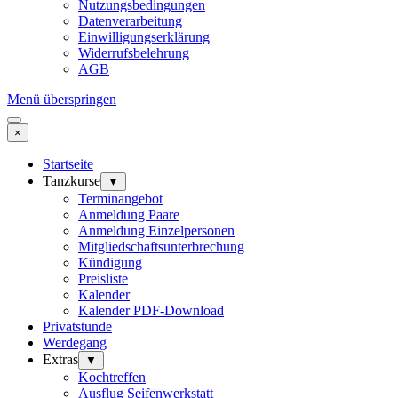
Nutzungsbedingungen
Datenverarbeitung
Einwilligungserklärung
Widerrufsbelehrung
AGB
Menü überspringen
×
Startseite
Tanzkurse
▼
Terminangebot
Anmeldung Paare
Anmeldung Einzelpersonen
Mitgliedschaftsunterbrechung
Kündigung
Preisliste
Kalender
Kalender PDF-Download
Privatstunde
Werdegang
Extras
▼
Kochtreffen
Ausflug Seifenwerkstatt