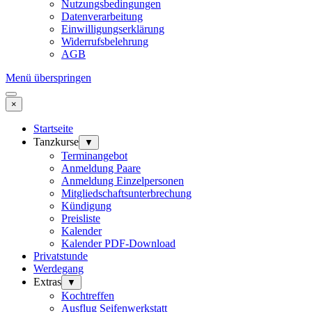
Nutzungsbedingungen
Datenverarbeitung
Einwilligungserklärung
Widerrufsbelehrung
AGB
Menü überspringen
×
Startseite
Tanzkurse
▼
Terminangebot
Anmeldung Paare
Anmeldung Einzelpersonen
Mitgliedschaftsunterbrechung
Kündigung
Preisliste
Kalender
Kalender PDF-Download
Privatstunde
Werdegang
Extras
▼
Kochtreffen
Ausflug Seifenwerkstatt